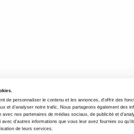
e mondiale sous un angle très particulier. S’il s’agit, en terme de récit, 
ns la campagne d’Italie et de la réussite inattendue de quelques-uns d’ent
ut au niveau du traitement du récit que ce roman atteint à la grandeur. En ef
 allemands, partisans italiens, fascistes convaincus, n’est manichéen; il 
DONNÉES
HEURES D'OUVERTURE
okies.
te de l'Église, Québec, QC
Lundi au mercredi:
9h00 à 
t de personnaliser le contenu et les annonces, d'offrir des fonct
2
Jeudi et vendredi:
9h00 à 21
ux et d'analyser notre trafic. Nous partageons également des in
Samedi:
9h00 à 17h00
r l’itinéraire
site avec nos partenaires de médias sociaux, de publicité et d'anal
Dimanche :
10h00 à 17h00
 avec d'autres informations que vous leur avez fournies ou qu'il
-3640
Fermé les jours fériés
lisation de leurs services.
rairielaliberte.com