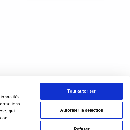
de
re eux
fet,
n’y a
À PROPOS
Tout autoriser
PRÉSENTATION
18h00
ionnalités
h00
formations
HISTORIQUE
Autoriser la sélection
yse, qui
s ont
ÉQUIPE
Refuser