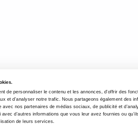
 roman empreint d’humanité est…
READ MORE
DONNÉES
HEURES D'OUVERTURE
okies.
te de l'Église, Québec, QC
Lundi au mercredi:
9h00 à 
t de personnaliser le contenu et les annonces, d'offrir des fonct
2
Jeudi et vendredi:
9h00 à 21
ux et d'analyser notre trafic. Nous partageons également des in
Samedi:
9h00 à 17h00
site avec nos partenaires de médias sociaux, de publicité et d'anal
r l’itinéraire
Dimanche :
10h00 à 17h00
 avec d'autres informations que vous leur avez fournies ou qu'il
-3640
Fermé les jours fériés
lisation de leurs services.
rairielaliberte.com