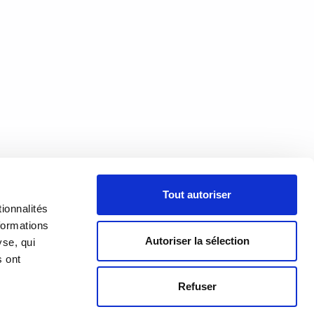
À PROPOS
Tout autoriser
PRÉSENTATION
18h00
ionnalités
h00
formations
HISTORIQUE
Autoriser la sélection
yse, qui
s ont
ÉQUIPE
Refuser