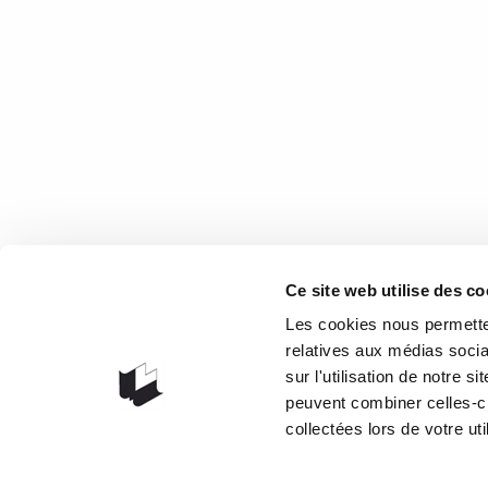
S’adapter
Ce qu’elle en a pensé Lauréat du Prix Fémina 2021, ce
1 juin 2022
0
1
COOR
Ce site web utilise des co
1073 rou
Les cookies nous permetten
G1V 3W
relatives aux médias socia
sur l'utilisation de notre 
Obteni
peuvent combiner celles-ci
418 658
collectées lors de votre uti
info@lib