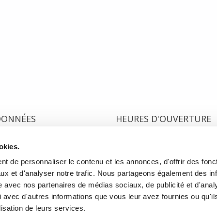
Filteau-Chiba rapatrie ses crayons, respire un grand coup et prend une dé
ité, les files indiennes, les soucis d’apparence et de performance. Partir loin
aska. S’encabaner.
DONNÉES
HEURES D'OUVERTURE
te de l'Église, Québec, QC
Lundi au mercredi:
9h00 à 
okies.
2
Jeudi et vendredi:
9h00 à 21
Samedi:
9h00 à 17h00
t de personnaliser le contenu et les annonces, d'offrir des fonct
r l’itinéraire
Dimanche :
10h00 à 17h00
ux et d'analyser notre trafic. Nous partageons également des in
-3640
Fermé les jours fériés
site avec nos partenaires de médias sociaux, de publicité et d'anal
rairielaliberte.com
 avec d'autres informations que vous leur avez fournies ou qu'il
lisation de leurs services.