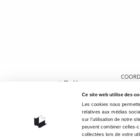
Après avoir refermé le roman d’Anne Hébert, Gabrielle 
irrévocable : quitter Montréal. Quitter la ville, la moros
creux dans le bois, dans un camp forestier de Kamour
17 août 2018
0
2
COOR
1073 rou
Ce site web utilise des co
G1V 3W
Les cookies nous permetten
Obteni
relatives aux médias socia
418 658
sur l'utilisation de notre 
info@lib
peuvent combiner celles-ci
collectées lors de votre uti