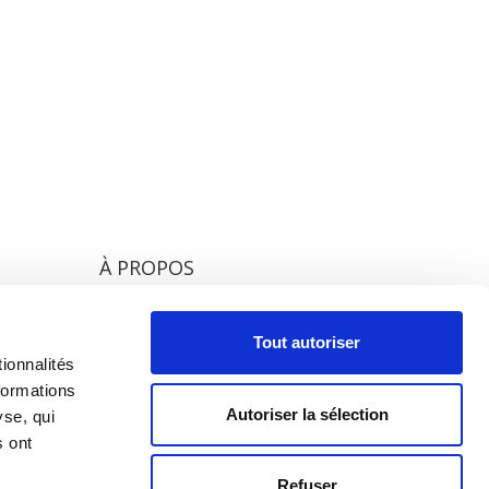
cision
,
À PROPOS
PRÉSENTATION
18h00
h00
Tout autoriser
HISTORIQUE
ionnalités
formations
ÉQUIPE
Autoriser la sélection
yse, qui
s ont
Refuser