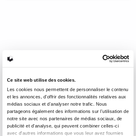
Ce site web utilise des cookies.
Les lanceurs de feu
Les cookies nous permettent de personnaliser le contenu
et les annonces, d'offrir des fonctionnalités relatives aux
Il existe des lieux tachés, des espaces qui ont laissé en
médias sociaux et d'analyser notre trafic. Nous
nous un sentiment vif…
READ MORE
partageons également des informations sur l'utilisation de
notre site avec nos partenaires de médias sociaux, de
2 février 2022
0
Like
publicité et d'analyse, qui peuvent combiner celles-ci
avec d'autres informations que vous leur avez fournies