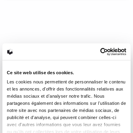
Streamliner, de ‘Fane
‘Fane est un scénariste accompli. Il utilise les archétypes
(qu’il mettra un malin plaisir, au cours du récit, à mettre sens
dessus dessous) pour mettre en scène des personnages
dont quelques mots lancés ici et là suffiront à établir
l’historique et la personnalité. Sa galerie de personnages,
dans laquelle les femmes ont une place de choix, ferait
l’envie d’un Quenton Tarantino (de toutes évidences, les
films du célèbre cinéaste sont ici une source d’inspiration).
Son style graphique est aussi sublime que parfait pour ce
Ce site web utilise des cookies.
type de récit : on sent le style nerveux dans chacune des
Les cookies nous permettent de personnaliser le contenu
pages, à mi-chemin entre le dessin à main levé et l’œuvre à
laquelle on porte une grande attention aux détails. Les
et les annonces, d'offrir des fonctionnalités relatives aux
voitures rutilent et fleurent bon l’essence et l’huile!
médias sociaux et d'analyser notre trafic. Nous
partageons également des informations sur l'utilisation de
17 novembre 2017
0
3
notre site avec nos partenaires de médias sociaux, de
publicité et d'analyse, qui peuvent combiner celles-ci
avec d'autres informations que vous leur avez fournies
ou qu'ils ont collectées lors de votre utilisation de leurs