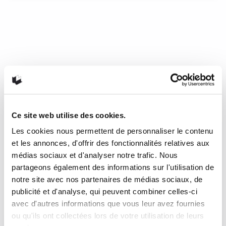
Suggestions de documentaires
jeunesse
Les onglets de couleur permettent de reconnaître tout de
suite le thème global auquel la planche fait référence, tel
qu’indiqué par la légende en début d’ouvrage (jaune pour
les habitats, orange pour les espèces et bleu pour les
comportements et adaptations). Les renvois et onglets de
couleur ont pour but de permettre au lecteur de naviguer
par thématique ou sujet plutôt que de suivre l’ordre
Ce site web utilise des cookies.
numéroté des planches. Malgré la quantité étonnante
Les cookies nous permettent de personnaliser le contenu
d’information, la présentation est suffisamment aérée et
agréable à consulter.
et les annonces, d'offrir des fonctionnalités relatives aux
médias sociaux et d'analyser notre trafic. Nous
6 juillet 2017
0
Like
partageons également des informations sur l'utilisation de
notre site avec nos partenaires de médias sociaux, de
publicité et d'analyse, qui peuvent combiner celles-ci
avec d'autres informations que vous leur avez fournies
ou qu'ils ont collectées lors de votre utilisation de leurs