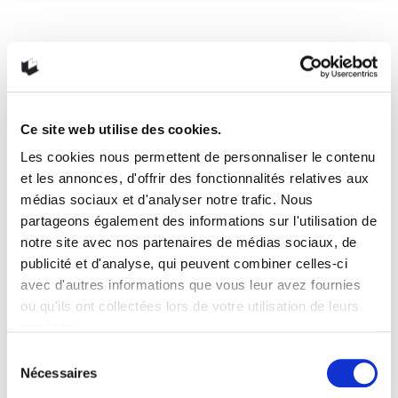
Les furtifs d’Alain Damasio
Une fable moderne de l’acception de l’autre Quinze ans.
Quinze ans que l’on attendait une…
READ MORE
Ce site web utilise des cookies.
4 octobre 2019
2
Like
Les cookies nous permettent de personnaliser le contenu
et les annonces, d'offrir des fonctionnalités relatives aux
médias sociaux et d'analyser notre trafic. Nous
partageons également des informations sur l'utilisation de
notre site avec nos partenaires de médias sociaux, de
publicité et d'analyse, qui peuvent combiner celles-ci
avec d'autres informations que vous leur avez fournies
ou qu'ils ont collectées lors de votre utilisation de leurs
services.
Sélection
Nécessaires
du
consentement