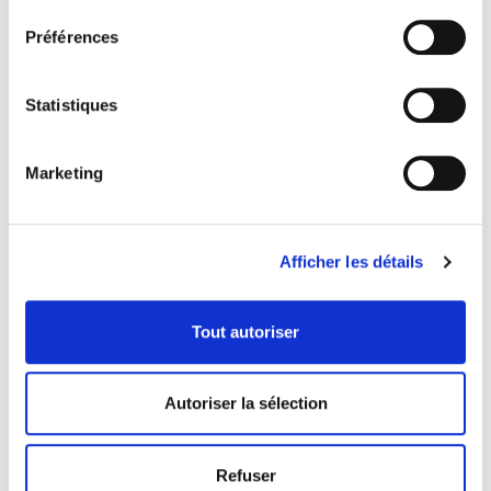
Préférences
Statistiques
Marketing
Afficher les détails
COORDONNÉES
Tout autoriser
1073 route de l'Église, Québec, QC G1V 3W2
Autoriser la sélection
Obtenir l’itinéraire
418 658-3640
Refuser
info@librairielaliberte.com