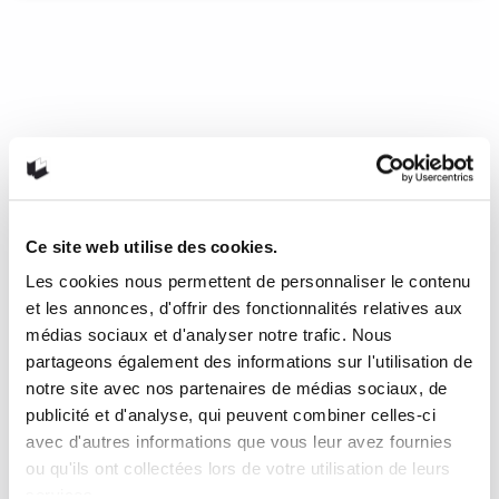
COMMENT TIRER PROFIT DE LA
LITTÉRATURE GRECQUE – Basile
de Césarée
Au contraire, ce sont les passages qui exhortent à la vertu
qu’il exige de conserver et de transmettre, les Grecs s’en
étant fait une idée proche de la vertu chrétienne. Basile
insiste sur les dangers du corps, à l’instar de Platon qui
semble à ses yeux, peut-être, le plus incontournable d’entre
Ce site web utilise des cookies.
eux. Bien qu’il fasse l’éloge d’Homère ou d’Hésiode, c’est en
effet les textes philosophiques, pour Basile, qui doivent
Les cookies nous permettent de personnaliser le contenu
prioritairement retenir notre attention.
et les annonces, d'offrir des fonctionnalités relatives aux
médias sociaux et d'analyser notre trafic. Nous
13 janvier 2017
0
1
partageons également des informations sur l'utilisation de
notre site avec nos partenaires de médias sociaux, de
publicité et d'analyse, qui peuvent combiner celles-ci
avec d'autres informations que vous leur avez fournies
ou qu'ils ont collectées lors de votre utilisation de leurs
services.