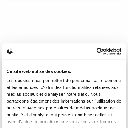
Quelques coups de coeur en
littérature jeunesse …
Petits et grands, amusez-vous à explorer de magnifiques
planches thématiques sur les «Z’ANIMO» dans cet album
aux dimensions et au graphisme impressionnants! Tentez
de deviner à quels animaux appartiennent d’étranges
paires d’yeux, des ailes colorées, des peaux, pelages et
carapaces aux textures variées, etc. La deuxième partie du
livre présente de courtes capsules d’information sur
différentes espèces méconnues et rares : L’Aye-Aye, le
Ce site web utilise des cookies.
Casoar à casque, l’Exocet, l’Hippocampe feuille… et bien plus
Les cookies nous permettent de personnaliser le contenu
encore!
et les annonces, d'offrir des fonctionnalités relatives aux
Dès 3 ans.
médias sociaux et d'analyser notre trafic. Nous
partageons également des informations sur l'utilisation de
20 décembre 2016
0
Like
notre site avec nos partenaires de médias sociaux, de
publicité et d'analyse, qui peuvent combiner celles-ci
avec d'autres informations que vous leur avez fournies