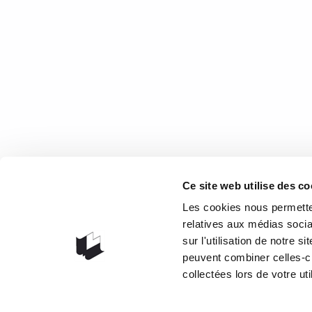
Petites boîtes
Ce qu’elle en a pensé Yoko Ogawa aborde le délicat th
25 mai 2022
0
Like
COOR
Ce site web utilise des co
1073 rou
Les cookies nous permetten
G1V 3W
relatives aux médias socia
sur l'utilisation de notre 
Obteni
peuvent combiner celles-ci
418 658
collectées lors de votre uti
info@lib