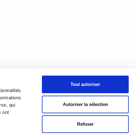
À PROPOS
Tout autoriser
PRÉSENTATION
18h00
ionnalités
h00
formations
HISTORIQUE
Autoriser la sélection
yse, qui
s ont
ÉQUIPE
Refuser