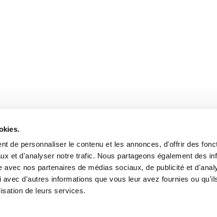
ème de la perte d’un…
READ MORE
DONNÉES
HEURES D'OUVERTURE
okies.
te de l'Église, Québec, QC
Lundi au mercredi:
9h00 à 
t de personnaliser le contenu et les annonces, d'offrir des fonct
2
Jeudi et vendredi:
9h00 à 21
ux et d'analyser notre trafic. Nous partageons également des in
Samedi:
9h00 à 17h00
site avec nos partenaires de médias sociaux, de publicité et d'anal
r l’itinéraire
Dimanche :
10h00 à 17h00
 avec d'autres informations que vous leur avez fournies ou qu'il
-3640
Fermé les jours fériés
lisation de leurs services.
rairielaliberte.com