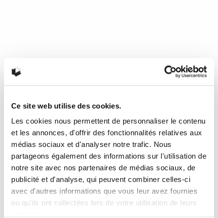
Commémorer Mai 68?
« [D]ans le miroir de l’Histoire, les individus n’ont pas
d’autres recours que de s’observer, puis de se souveniri. »
Sans désamorcer cette idée, l’anthologie présentée par
Sophie Doudet nous rappelle que Mai 68 est avant tout une
affaire de parole, une volonté de témoigner. En fait,
Commémorer Mai 68? nous offre un aperçu du climat affectif
de l’époque et trace un schéma d’expériences individuelles
Ce site web utilise des cookies.
mobilisant des idées et des images, lesquelles sont
légitimées, invalidées, justifiées, accusées ou fusionnées
Les cookies nous permettent de personnaliser le contenu
dans le creuset de la mémoire collective.
et les annonces, d'offrir des fonctionnalités relatives aux
médias sociaux et d'analyser notre trafic. Nous
29 juin 2018
0
1
partageons également des informations sur l'utilisation de
notre site avec nos partenaires de médias sociaux, de
publicité et d'analyse, qui peuvent combiner celles-ci
avec d'autres informations que vous leur avez fournies
ou qu'ils ont collectées lors de votre utilisation de leurs
services.