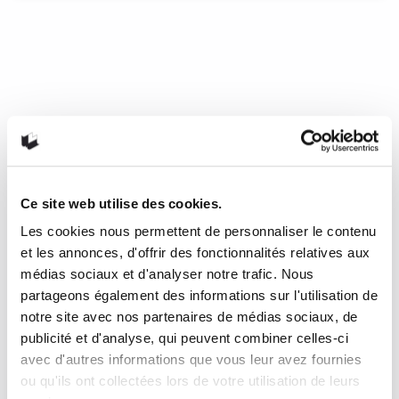
«3 fois dès l’aube» de
Lapière/Samama
Denis Lapière et Aude Samama n’en sont pas à leur
première collaboration. Après avoir rendu hommage au
roman de Jack London (Martin Eden, Futuropolis, 2016), le
scénariste et l’illustratrice choisissent d’adapter Trois fois
dès l’aube, un roman d’Alessandro Baricco paru chez
Gallimard en 2015i. L’album qui en résulte se dévore, peut-
être encore davantage que le roman lui-même – qu’il n’est,
Ce site web utilise des cookies.
soit dit en passant, pas nécessaire d’avoir lu pour apprécier
Les cookies nous permettent de personnaliser le contenu
à sa juste valeur l’histoire qui est mise ici magnifiquement en
images.
et les annonces, d'offrir des fonctionnalités relatives aux
médias sociaux et d'analyser notre trafic. Nous
22 juin 2018
0
1
partageons également des informations sur l'utilisation de
notre site avec nos partenaires de médias sociaux, de
publicité et d'analyse, qui peuvent combiner celles-ci
avec d'autres informations que vous leur avez fournies
ou qu'ils ont collectées lors de votre utilisation de leurs