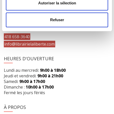
Autoriser la sélection
COORDONNÉES
Refuser
1073 route de l'Église, Québec, QC G1V 3W2
Obtenir l’itinéraire
418 658-3640
info@librairielaliberte.com
HEURES D'OUVERTURE
Lundi au mercredi:
9h00 à 18h00
Jeudi et vendredi:
9h00 à 21h00
Samedi:
9h00 à 17h00
Dimanche :
10h00 à 17h00
Fermé les jours fériés
À PROPOS