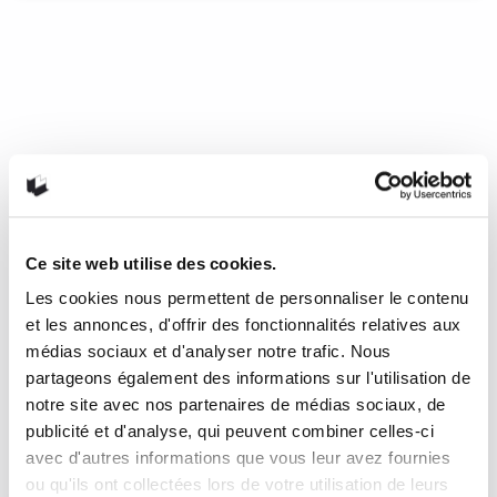
La renarde et le mal peigné de
Pauline Julien et Gérald Godin
D’abord, le syndrome du voyeur nous prend : vais-je
réellement faire intrusion au coeur d’une telle intimité,
m’immiscer ainsi dans les coulisses de la vie commune de
ces deux personnalités publiques? S’arrêter à cet inconfort
reviendrait toutefois à négliger l’aspect littéraire de ces
lettres, la profondeur des réflexions sur l’amour et sur
l’écriture qu’elles entrainent. On s’abandonne peu à peu à
Ce site web utilise des cookies.
leur lecture pour réaliser que la relation qu’entretiennent les
deux artistes est un projet tout aussi prenant et important
Les cookies nous permettent de personnaliser le contenu
que la carrière musicale de Pauline ou l’engagement
et les annonces, d'offrir des fonctionnalités relatives aux
politique de Gérald.
médias sociaux et d'analyser notre trafic. Nous
partageons également des informations sur l'utilisation de
7 juin 2019
0
Like
notre site avec nos partenaires de médias sociaux, de
publicité et d'analyse, qui peuvent combiner celles-ci
avec d'autres informations que vous leur avez fournies
ou qu'ils ont collectées lors de votre utilisation de leurs