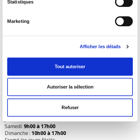
Statistiques
Marketing
COORDONNÉES
Afficher les détails
1073 route de l'Église, Québec, QC G1V 3W2
Obtenir l’itinéraire
Tout autoriser
418 658-3640
info@librairielaliberte.com
Autoriser la sélection
HEURES D'OUVERTURE
Refuser
Lundi au mercredi:
9h00 à 18h00
Jeudi et vendredi:
9h00 à 21h00
Samedi:
9h00 à 17h00
Dimanche :
10h00 à 17h00