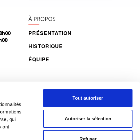
À PROPOS
PRÉSENTATION
18h00
h00
HISTORIQUE
ÉQUIPE
© 2026 All rights reserved.
Tout autoriser
ionnalités
formations
Autoriser la sélection
yse, qui
s ont
Refuser