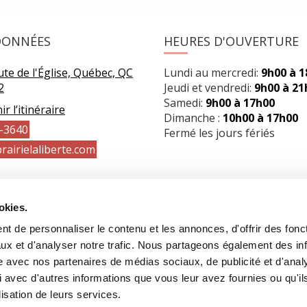
DONNÉES
HEURES D'OUVERTURE
te de l'Église, Québec, QC
Lundi au mercredi:
9h00 à 
2
Jeudi et vendredi:
9h00 à 21
Samedi:
9h00 à 17h00
r l’itinéraire
Dimanche :
10h00 à 17h00
-3640
Fermé les jours fériés
rairielaliberte.com
okies.
t de personnaliser le contenu et les annonces, d'offrir des fonct
ux et d'analyser notre trafic. Nous partageons également des in
site avec nos partenaires de médias sociaux, de publicité et d'anal
 avec d'autres informations que vous leur avez fournies ou qu'il
lisation de leurs services.