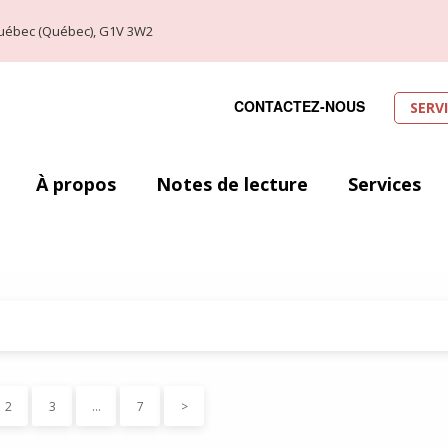
, Québec (Québec), G1V 3W2
CONTACTEZ-NOUS
SERV
À propos
Notes de lecture
Services
2
3
…
7
>