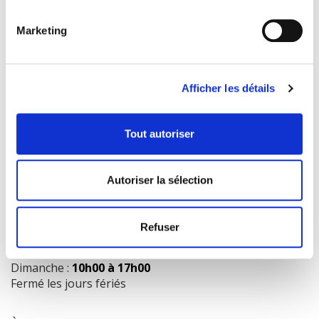
Marketing
COORDONNÉES
1073 route de l'Église, Québec, QC G1V 3W2
Afficher les détails
Obtenir l’itinéraire
418 658-3640
Tout autoriser
info@librairielaliberte.com
Autoriser la sélection
HEURES D'OUVERTURE
Lundi au mercredi:
9h00 à 18h00
Refuser
Jeudi et vendredi:
9h00 à 21h00
Samedi:
9h00 à 17h00
Dimanche :
10h00 à 17h00
Fermé les jours fériés