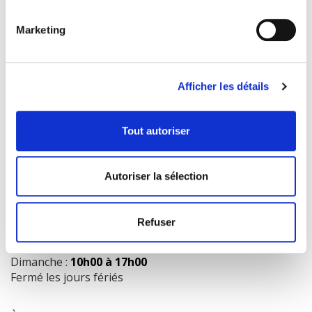
Marketing
COORDONNÉES
1073 route de l'Église, Québec, QC G1V 3W2
Afficher les détails
Obtenir l’itinéraire
418 658-3640
Tout autoriser
info@librairielaliberte.com
Autoriser la sélection
HEURES D'OUVERTURE
Lundi au mercredi:
9h00 à 18h00
Refuser
Jeudi et vendredi:
9h00 à 21h00
Samedi:
9h00 à 17h00
Dimanche :
10h00 à 17h00
Fermé les jours fériés