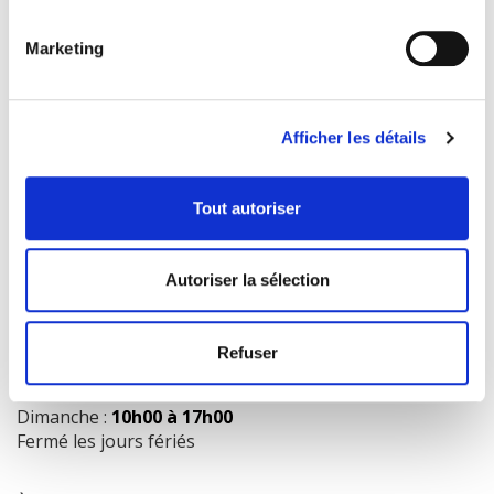
Marketing
COORDONNÉES
1073 route de l'Église, Québec, QC G1V 3W2
Afficher les détails
Obtenir l’itinéraire
418 658-3640
Tout autoriser
info@librairielaliberte.com
Autoriser la sélection
HEURES D'OUVERTURE
Lundi au mercredi:
9h00 à 18h00
Refuser
Jeudi et vendredi:
9h00 à 21h00
Samedi:
9h00 à 17h00
Dimanche :
10h00 à 17h00
Fermé les jours fériés