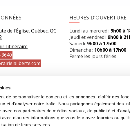
DONNÉES
HEURES D'OUVERTURE
te de l'Église, Québec, QC
Lundi au mercredi:
9h00 à 
2
Jeudi et vendredi:
9h00 à 21
Samedi:
9h00 à 17h00
r l’itinéraire
Dimanche :
10h00 à 17h00
-3640
Fermé les jours fériés
rairielaliberte.com
okies.
t de personnaliser le contenu et les annonces, d'offrir des fonct
ux et d'analyser notre trafic. Nous partageons également des in
site avec nos partenaires de médias sociaux, de publicité et d'anal
 avec d'autres informations que vous leur avez fournies ou qu'il
lisation de leurs services.