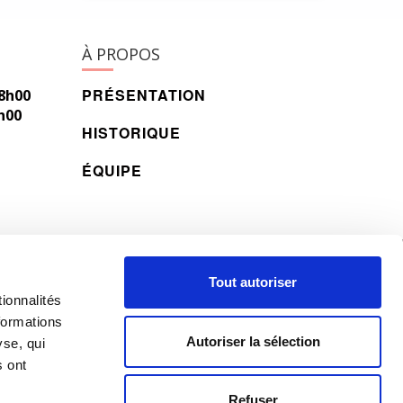
À PROPOS
PRÉSENTATION
18h00
h00
HISTORIQUE
ÉQUIPE
© 2026 All rights reserved.
Tout autoriser
ionnalités
formations
Autoriser la sélection
yse, qui
s ont
Refuser