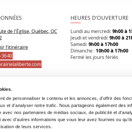
DONNÉES
HEURES D'OUVERTURE
te de l'Église, Québec, QC
Lundi au mercredi:
9h00 à 
2
Jeudi et vendredi:
9h00 à 21
Samedi:
9h00 à 17h00
r l’itinéraire
Dimanche :
10h00 à 17h00
-3640
Fermé les jours fériés
rairielaliberte.com
okies.
t de personnaliser le contenu et les annonces, d'offrir des fonct
ux et d'analyser notre trafic. Nous partageons également des in
site avec nos partenaires de médias sociaux, de publicité et d'anal
 avec d'autres informations que vous leur avez fournies ou qu'il
lisation de leurs services.