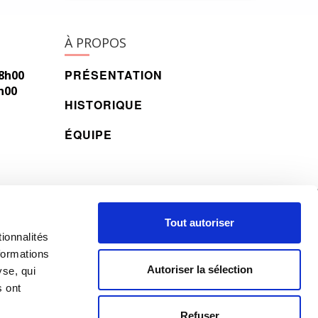
À PROPOS
PRÉSENTATION
18h00
h00
HISTORIQUE
ÉQUIPE
© 2026 All rights reserved.
Tout autoriser
ionnalités
formations
Autoriser la sélection
yse, qui
s ont
Refuser