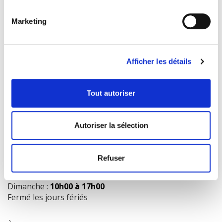
Marketing
COORDONNÉES
1073 route de l'Église, Québec, QC G1V 3W2
Afficher les détails
Obtenir l’itinéraire
418 658-3640
Tout autoriser
info@librairielaliberte.com
Autoriser la sélection
HEURES D'OUVERTURE
Lundi au mercredi:
9h00 à 18h00
Refuser
Jeudi et vendredi:
9h00 à 21h00
Samedi:
9h00 à 17h00
Dimanche :
10h00 à 17h00
Fermé les jours fériés