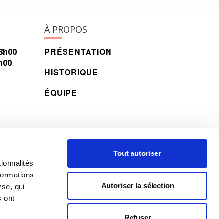
À PROPOS
PRÉSENTATION
18h00
h00
HISTORIQUE
ÉQUIPE
© 2026 All rights reserved.
Tout autoriser
ionnalités
formations
Autoriser la sélection
yse, qui
s ont
Refuser