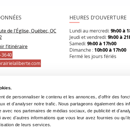
DONNÉES
HEURES D'OUVERTURE
te de l'Église, Québec, QC
Lundi au mercredi:
9h00 à 
2
Jeudi et vendredi:
9h00 à 21
Samedi:
9h00 à 17h00
r l’itinéraire
Dimanche :
10h00 à 17h00
-3640
Fermé les jours fériés
rairielaliberte.com
okies.
t de personnaliser le contenu et les annonces, d'offrir des fonct
ux et d'analyser notre trafic. Nous partageons également des in
site avec nos partenaires de médias sociaux, de publicité et d'anal
 avec d'autres informations que vous leur avez fournies ou qu'il
lisation de leurs services.