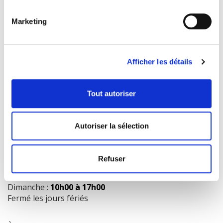
Marketing
COORDONNÉES
1073 route de l'Église, Québec, QC G1V 3W2
Afficher les détails
Obtenir l’itinéraire
418 658-3640
Tout autoriser
info@librairielaliberte.com
Autoriser la sélection
HEURES D'OUVERTURE
Lundi au mercredi:
9h00 à 18h00
Refuser
Jeudi et vendredi:
9h00 à 21h00
Samedi:
9h00 à 17h00
Dimanche :
10h00 à 17h00
Fermé les jours fériés