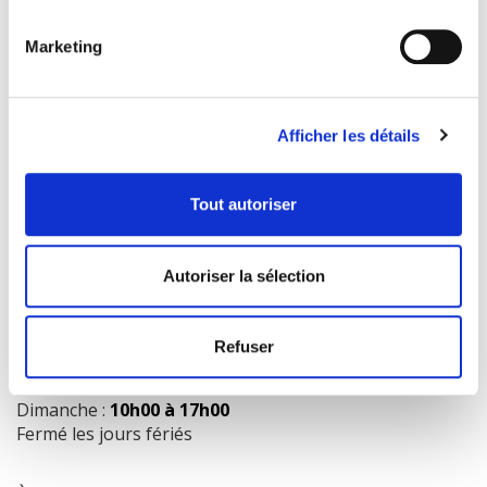
Marketing
COORDONNÉES
1073 route de l'Église, Québec, QC G1V 3W2
Afficher les détails
Obtenir l’itinéraire
418 658-3640
Tout autoriser
info@librairielaliberte.com
Autoriser la sélection
HEURES D'OUVERTURE
Lundi au mercredi:
9h00 à 18h00
Refuser
Jeudi et vendredi:
9h00 à 21h00
Samedi:
9h00 à 17h00
Dimanche :
10h00 à 17h00
Fermé les jours fériés