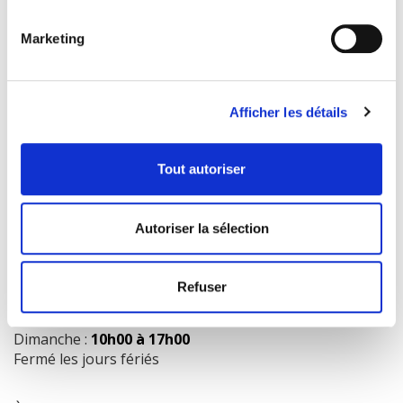
Marketing
COORDONNÉES
1073 route de l'Église, Québec, QC G1V 3W2
Afficher les détails
Obtenir l’itinéraire
418 658-3640
Tout autoriser
info@librairielaliberte.com
Autoriser la sélection
HEURES D'OUVERTURE
Lundi au mercredi:
9h00 à 18h00
Refuser
Jeudi et vendredi:
9h00 à 21h00
Samedi:
9h00 à 17h00
Dimanche :
10h00 à 17h00
Fermé les jours fériés